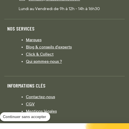
Lundi au Vendredi de 9h à 12h - 14h à 16h30
NOS SERVICES
Marques
Blog & conseils d'experts
Click & Collect
Qui sommes-nous ?
INFORMATIONS CLÉS
Contactez-nous
CGV
Mentions légales
Continuer sans accepter
Législation
Politique de confidentialité