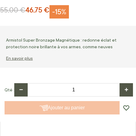
55,00 €
46,75 €
Prix normal
Prix Spécial
-15%
Armistol Super Bronzage Magnétique : redonne éclat et
protection noire brillante à vos armes, comme neuves
En savoir plus
−
+
Qté
Ajouter au panier