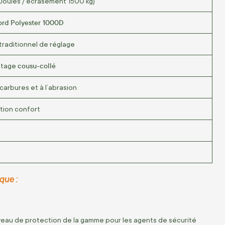
Joules / écrasement 1500 kg)
ord Polyester 1000D
 traditionnel de réglage
cousu-collé
ntage
carbures et à l’abrasion
tion confort
que :
iveau de protection de la gamme pour les agents de sécurité