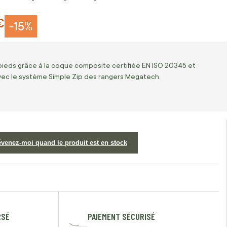
€
-15%
pieds grâce à la coque composite certifiée EN ISO 20345 et
vec le système Simple Zip des rangers Megatech.
évenez-moi quand le produit est en stock
RSÉ
PAIEMENT SÉCURISÉ