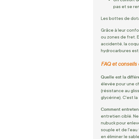
pas et se re
Les bottes de dotat
Grâce à leur confo
ou zones de fret. 
accidenté, la coqu
hydrocarbures est 
FAQ et conseils d
Quelle est la diff
élevée pour une ch
(résistance au gli
glycérine). C'est l
Comment entretenir
entretien ciblé. Ne
nubuck pour enleve
souple et de l'eau
en éliminer le sabl