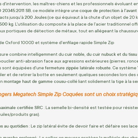
s d'intervention, les maîtres-chiens et les professionnels évoluant en m
 20345:2011 SB
coque de protection à l'avant
, ce modèle intègre une
200 Joules
acts jusqu'à
(ce qui équivaut à la chute d'un objet de 20 
1500 kg
. L'utilisation du composite à la place de l'acier traditionnel 
ux portiques de détection de métaux, tout en allégeant la chaussur
de Oxford 1000D et système d'enfilage rapide Simple Zip
cuir noble, du cuir nubuck et du tiss
ssure combine intelligemment du
bouclier anti-abrasion face aux agressions extérieures (pierres, ronce
fermeture zippée latérale robuste
rs sont équipées d'une
. Ce système "
iler et de retirer la botte en seulement quelques secondes lors des 
montage haut de gamme cousu-collé
un
liant solidement la tige à la se
ngers Megatech Simple Zip Coquées sont un choix stratégiq
aximale certifiée SRC
: La semelle bi-densité est testée pour résister
uiles/produits gras).
s au quotidien
: Le zip latéral évite de devoir faire et défaire ses lac
de marche prolongé
: Le collier en mousse protège la malléole des cho