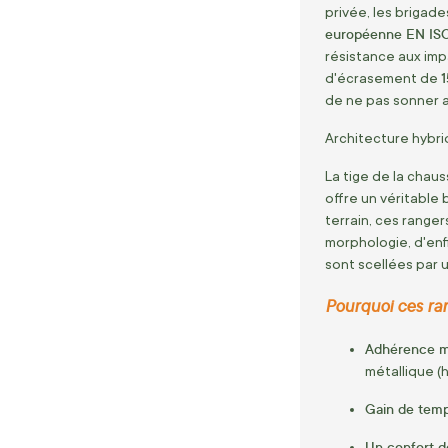
privée, les brigade
européenne EN ISO
résistance aux imp
d'écrasement de
de ne pas sonner a
Architecture hybri
La tige de la chau
offre un véritable 
terrain, ces range
morphologie, d'enf
sont scellées par 
Pourquoi ces ra
Adhérence m
métallique (h
Gain de temp
Un confort 