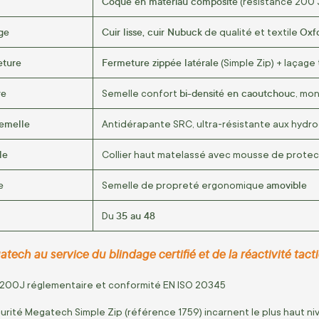
Coque en matériau composite
(résistance 200 
ige
Cuir lisse, cuir Nubuck
Oxf
de qualité et textile
eture
Fermeture zippée latérale
(Simple Zip) + laçage
re
bi-densité en caoutchouc
Semelle confort
, mo
semelle
Antidérapante SRC, ultra-résistante aux hydro
le
Collier haut matelassé avec mousse de protec
e
amovible
Semelle de propreté ergonomique
35 au 48
Du
tech au service du blindage certifié et de la réactivité tacti
00J réglementaire et conformité EN ISO 20345
urité Megatech Simple Zip (référence 1759) incarnent le plus haut n