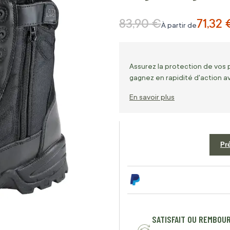
83,90 €
71,32 
Prix normal
À partir de
Assurez la protection de vos 
gagnez en rapidité d'action a
En savoir plus
Pr
SATISFAIT OU REMBOU