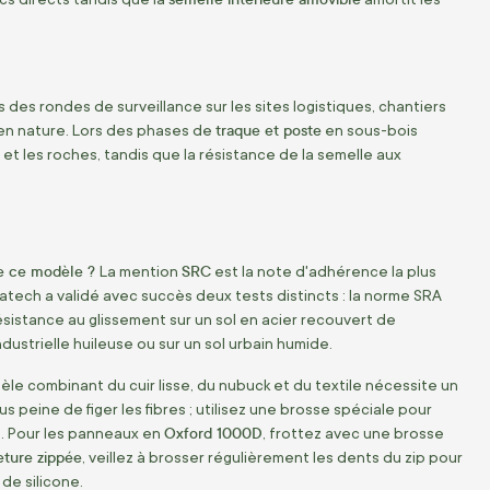
des rondes de surveillance sur les sites logistiques, chantiers
traque et poste
s en nature. Lors des phases de
en sous-bois
 les roches, tandis que la résistance de la semelle aux
 de ce modèle ?
SRC
La mention
est la note d'adhérence la plus
tech a validé avec succès deux tests distincts : la norme SRA
ésistance au glissement sur un sol en acier recouvert de
ndustrielle huileuse ou sur un sol urbain humide.
le combinant du cuir lisse, du nubuck et du textile nécessite un
s peine de figer les fibres ; utilisez une brosse spéciale pour
Oxford 1000D
é. Pour les panneaux en
, frottez avec une brosse
eture zippée
, veillez à brosser régulièrement les dents du zip pour
de silicone.