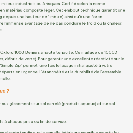
norme
ilieux industriels ou à risques. Certifié selon la
 en matériau composite léger
. Cet embout technique garantit une
kg depuis une hauteur de 1 mètre) ainsi qu'à une force
offre l'immense avantage de ne pas conduire le froid ou la chaleur,
e.
u Oxford 1000 Deniers
à haute ténacité. Ce maillage de 1000D
s, débris de verre). Pour garantir une excellente réactivité sur le
Simple Zip" permet, une fois le laçage initial ajusté à votre
départs en urgence. L'étanchéité et la durabilité de l'ensemble
melle.
ue ?
 aux glissements sur sol carrelé (produits aqueux) et sur sol
ets à chaque prise ou fin de service.
semelle intérieure amovible
cs directs tandis que la
amortit les