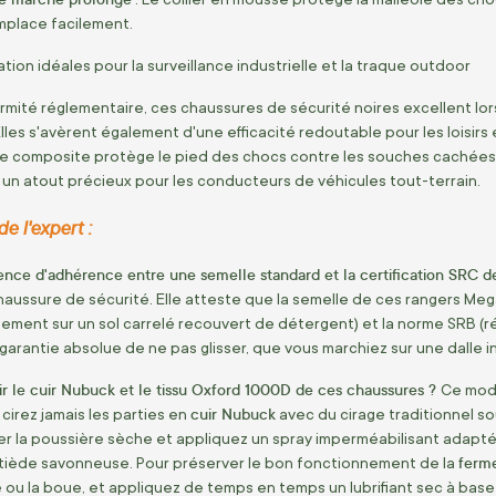
mplace facilement.
ion idéales pour la surveillance industrielle et la traque outdoor
rmité réglementaire, ces chaussures de sécurité noires excellent lors 
Elles s'avèrent également d'une efficacité redoutable pour les loisir
e composite protège le pied des chocs contre les souches cachées et
un atout précieux pour les conducteurs de véhicules tout-terrain.
e l'expert :
érence d'adhérence entre une semelle standard et la certification SRC
aussure de sécurité. Elle atteste que la semelle de ces rangers Mega
ssement sur un sol carrelé recouvert de détergent) et la norme SRB (r
a garantie absolue de ne pas glisser, que vous marchiez sur une dalle i
 le cuir Nubuck et le tissu Oxford 1000D de ces chaussures ?
Ce modè
cuir Nubuck
 cirez jamais les parties en
avec du cirage traditionnel sou
r la poussière sèche et appliquez un spray imperméabilisant adapt
ferm
 tiède savonneuse. Pour préserver le bon fonctionnement de la
e ou la boue, et appliquez de temps en temps un lubrifiant sec à base 