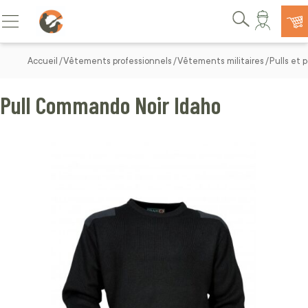
Allez au contenu
Basculer la navigation
Rechercher
Accueil
Vêtements professionnels
Vêtements militaires
Pulls et p
Pull Commando Noir Idaho