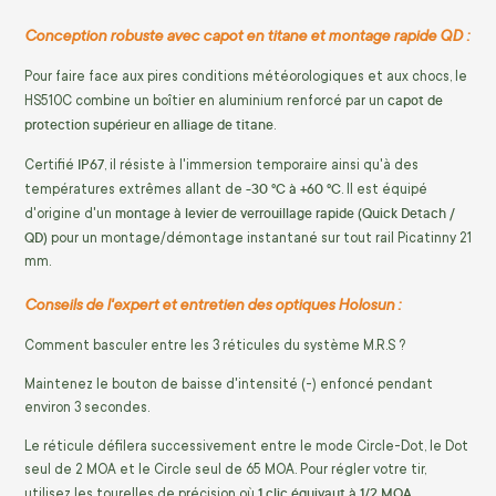
Conception robuste avec capot en titane et montage rapide QD :
Pour faire face aux pires conditions météorologiques et aux chocs, le
capot de
HS510C combine un boîtier en aluminium renforcé par un
protection supérieur en alliage de titane
.
IP67
Certifié
, il résiste à l'immersion temporaire ainsi qu'à des
-30 °C à +60 °C
températures extrêmes allant de
. Il est équipé
montage à levier de verrouillage rapide (Quick Detach /
d'origine d'un
QD)
pour un montage/démontage instantané sur tout rail Picatinny 21
mm.
Conseils de l'expert et entretien des optiques Holosun :
Comment basculer entre les 3 réticules du système M.R.S ?
Maintenez le bouton de baisse d'intensité (-) enfoncé pendant
environ 3 secondes.
Le réticule défilera successivement entre le mode Circle-Dot, le Dot
seul de 2 MOA et le Circle seul de 65 MOA. Pour régler votre tir,
1 clic équivaut à 1/2 MOA
utilisez les tourelles de précision où
.