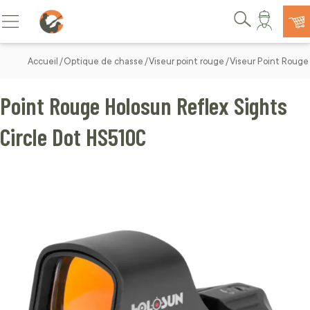
Allez au contenu
Basculer la navigation
Rechercher
Accueil
Optique de chasse
Viseur point rouge
Viseur Point Roug
Point Rouge Holosun Reflex Sights
Circle Dot HS510C