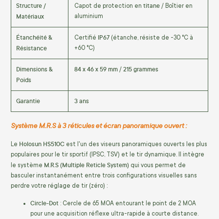
Structure /
titane
Capot de protection en
/ Boîtier en
Matériaux
aluminium
Étanchéité &
IP67
Certifié
(étanche, résiste de -30 °C à
Résistance
+60 °C)
Dimensions &
84 x 46 x 59 mm
215 grammes
/
Poids
Garantie
3 ans
Système M.R.S à 3 réticules et écran panoramique ouvert :
Holosun HS510C
Le
est l'un des viseurs panoramiques ouverts les plus
populaires pour le tir sportif (IPSC, TSV) et le tir dynamique. Il intègre
M.R.S (Multiple Reticle System)
le système
qui vous permet de
basculer instantanément entre trois configurations visuelles sans
perdre votre réglage de tir (zéro) :
Circle-Dot
: Cercle de 65 MOA entourant le point de 2 MOA
pour une acquisition réflexe ultra-rapide à courte distance.