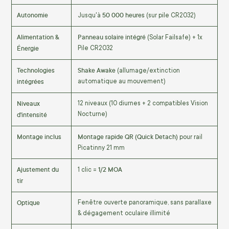
Autonomie
50 000 heures
Jusqu'à
(sur pile CR2032)
Alimentation &
Panneau solaire intégré
(Solar Failsafe) + 1x
Énergie
Pile CR2032
Technologies
Shake Awake
(allumage/extinction
intégrées
automatique au mouvement)
Niveaux
12 niveaux (10 diurnes + 2 compatibles Vision
d'intensité
Nocturne)
Montage inclus
Montage rapide QR (Quick Detach)
pour rail
Picatinny 21 mm
Ajustement du
1/2 MOA
1 clic =
tir
Optique
Fenêtre ouverte panoramique, sans parallaxe
& dégagement oculaire illimité