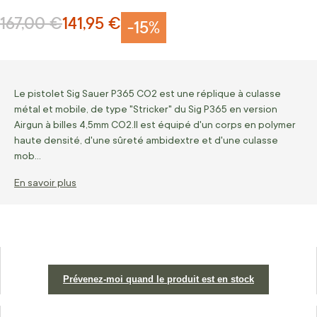
167,00 €
141,95 €
Prix normal
Prix Spécial
-15%
Le pistolet Sig Sauer P365 CO2 est une réplique à culasse
métal et mobile, de type "Stricker" du Sig P365 en version
Airgun à billes 4,5mm CO2.Il est équipé d'un corps en polymer
haute densité, d'une sûreté ambidextre et d'une culasse
mob…
En savoir plus
Prévenez-moi quand le produit est en stock