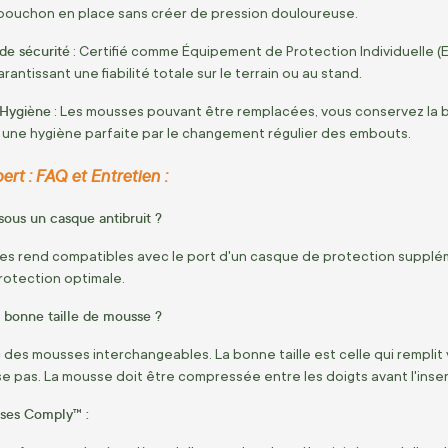
 bouchon en place sans créer de pression douloureuse.
 de sécurité
: Certifié comme Équipement de Protection Individuelle (
arantissant une fiabilité totale sur le terrain ou au stand.
 Hygiène
: Les mousses pouvant être remplacées, vous conservez la ba
 une hygiène parfaite par le changement régulier des embouts.
ert : FAQ et Entretien :
sous un casque antibruit ?
s les rend compatibles avec le port d'un casque de protection supplém
rotection optimale.
 bonne taille de mousse ?
ec des mousses interchangeables. La bonne taille est celle qui remplit
se pas. La mousse doit être compressée entre les doigts avant l'inser
sses Comply™ :