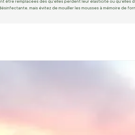
 être remplacées dès qu'elles perdent leur élasticité ou qu'elles dev
désinfectante, mais évitez de mouiller les mousses à mémoire de fo