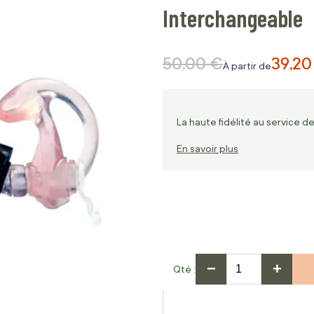
Interchangeable
50,00 €
39,20
Prix normal
À partir de
La haute fidélité au service de
En savoir plus
−
+
Qté