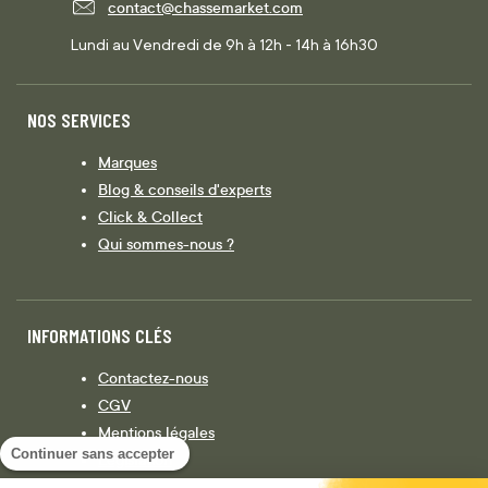
contact@chassemarket.com
Lundi au Vendredi de 9h à 12h - 14h à 16h30
NOS SERVICES
Marques
Blog & conseils d'experts
Click & Collect
Qui sommes-nous ?
INFORMATIONS CLÉS
Contactez-nous
CGV
Mentions légales
Continuer sans accepter
Législation
Politique de confidentialité