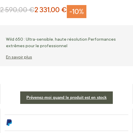
2 590,00 €
2 331,00 €
Prix normal
Prix Spécial
-10%
Wild 650 : Ultra-sensible, haute résolution Performances
extrêmes pour le professionnel
En savoir plus
Prévenez-moi quand le produit est en stock