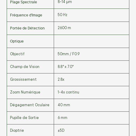
Plage Spectrale
8-14 μm
Fréquence d'Image
50 Hz
Portée de Détection
2600 m
Optique
Objectif
50mm / F0.9
Champ de Vision
8.8° x 7.0°
Grossissement
2.8x
Zoom Numérique
1-4x continu
Dégagement Oculaire
40 mm
Pupille de Sortie
6 mm
Dioptrie
±5D