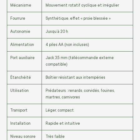
Mécanisme
Mouvement rotatif cyclique et irrégulier
Fourrure
Synthétique, effet « proie blessée »
Autonomie
Jusqu’à 20 h
Alimentation
4 piles AA (non incluses)
Port auxiliaire
Jack 3,5 mm (télécommande externe
compatible)
Étanchéité
Boîtier résistant aux intempéries
Utilisation
Prédateurs : renards, corvidés, fouines,
martres, carnivores
Transport
Léger, compact
Installation
Rapide et intuitive
Niveau sonore
Très faible