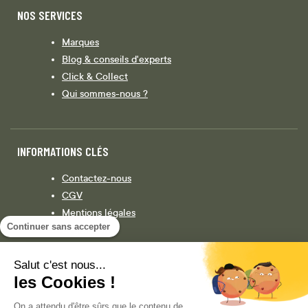
NOS SERVICES
Marques
Blog & conseils d'experts
Click & Collect
Qui sommes-nous ?
INFORMATIONS CLÉS
Contactez-nous
CGV
Mentions légales
Continuer sans accepter
Législation
Politique de confidentialité
Salut c'est nous...
les Cookies !
Facebook
Instagram
On a attendu d'être sûrs que le contenu de