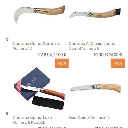
Couteau Opinel Serpette
Couteau A Champignons
Numéro 10
Opinel Numéro 8
22,10 €
22,10 €
Prix Spécial
Prix Spécial
Prix normal
Prix norma
26,00 €
26,00 €
-15%
-15%
Couteau Opinel Luxe
Scie Opinel Numéro 12
Numéro 8 Padouk