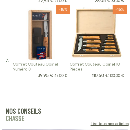
22,95 €
28,05 €
Prix Spécial
Prix Spécial
Prix normal
Prix norma
27,00 €
33,00 €
-15%
-15%
Coffret Couteau Opinel
Coffret Couteau Opinel 10
Numéro 8
Pièces
39,95 €
110,50 €
Prix Spécial
Prix Spécial
Prix normal
Prix normal
47,00 €
130,00 €
NOS CONSEILS
CHASSE
Lire tous nos articles