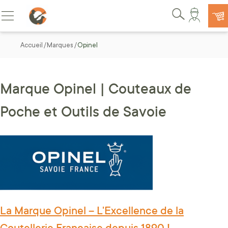
Allez au contenu
Basculer la navigation
Rechercher
Accueil
Marques
Opinel
Marque Opinel | Couteaux de
Poche et Outils de Savoie
La Marque Opinel – L'Excellence de la
Coutellerie Française depuis 1890 !