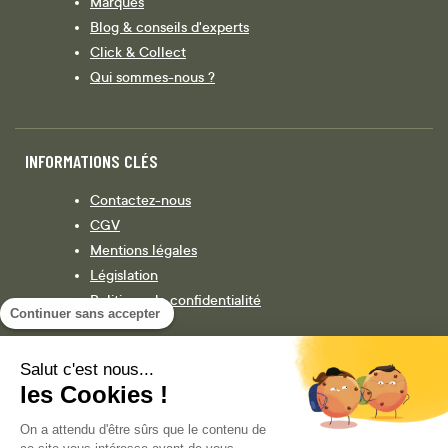
Marques
Blog & conseils d'experts
Click & Collect
Qui sommes-nous ?
INFORMATIONS CLÉS
Contactez-nous
CGV
Mentions légales
Législation
Politique de confidentialité
Continuer sans accepter
Salut c'est nous...
Facebook
Instagram
les Cookies !
On a attendu d'être sûrs que le contenu de