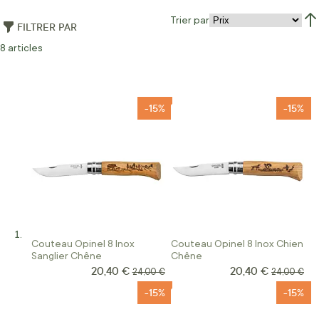
Trier par
FILTRER PAR
Par
8
articles
-15%
-15%
Couteau Opinel 8 Inox
Couteau Opinel 8 Inox Chien
Sanglier Chêne
Chêne
20,40 €
20,40 €
Prix Spécial
Prix Spécial
Prix normal
Prix norma
24,00 €
24,00 €
-15%
-15%