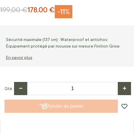
199,00 €
178,00 €
Prix normal
Prix Spécial
-11%
Sécurité maximale (137 cm) : Waterproof et antichoc
Équipement protégé par mousse sur mesure Finition Grise
En savoir plus
−
+
Qté
Ajouter au panier