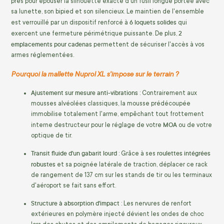
près pour épouser la silhouette exacte d'un fusil longue portée avec
sa lunette, son bipied et son silencieux. Le maintien de l'ensemble
6 loquets solides
est verrouillé par un dispositif renforcé à
qui
2
exercent une fermeture périmétrique puissante. De plus,
emplacements pour cadenas
permettent de sécuriser l'accès à vos
armes réglementées.
Pourquoi la mallette Nuprol XL s'impose sur le terrain ?
Ajustement sur mesure anti-vibrations
: Contrairement aux
mousses alvéolées classiques, la mousse prédécoupée
immobilise totalement l'arme, empêchant tout frottement
MOA
interne destructeur pour le réglage de votre
ou de votre
optique de tir.
Transit fluide d'un gabarit lourd
roulettes intégrées
: Grâce à ses
robustes
et sa poignée latérale de traction, déplacer ce rack
de rangement de 137 cm sur les stands de tir ou les terminaux
d'aéroport se fait sans effort.
Structure à absorption d'impact
: Les nervures de renfort
extérieures en polymère injecté dévient les ondes de choc