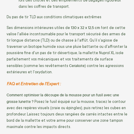
lors des chutes et des empilements de bagages rigoureux
dans les coffres de transport.
Du pas de tir TLD aux conditions climatiques extrêmes
130 x 32 x 12,5 cm
Ses dimensions intérieures utiles de
font de cette
valise l'alliée incontournable pour le transport sécurisé des armes de
tir longue distance (TLD) ou de chasse à l'affût. Qu'il s'agisse de
traverser un biotope humide sous une pluie battante ou d'affronter la
poussière fine d'un pas de tir désertique, la mallette Nuprol XL isole
parfaitement vos mécaniques et vos traitements de surface
Cerakote
sensibles (comme les revêtements
) contre les agressions
extérieures et l'oxydation.
FAQ et Entretien de l'Expert :
Comment optimiser la découpe de la mousse pour un fusil avec une
grosse lunette ?
Posez le fusil équipé sur la mousse, tracez le contour
avec des repères visuels (craie ou épingles), puis retirez les cubes en
profondeur. Laissez toujours deux rangées de carrés intactes entre le
bord de la mallette et votre arme pour conserver une zone tampon
maximale contre les impacts directs.