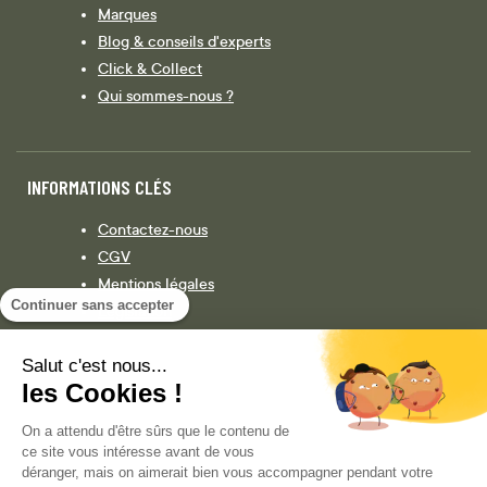
Marques
Blog & conseils d'experts
Click & Collect
Qui sommes-nous ?
INFORMATIONS CLÉS
Contactez-nous
CGV
Mentions légales
Continuer sans accepter
Législation
Politique de confidentialité
Salut c'est nous...
les Cookies !
Facebook
Instagram
On a attendu d'être sûrs que le contenu de
ce site vous intéresse avant de vous
déranger, mais on aimerait bien vous accompagner pendant votre