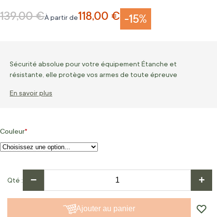
139,00 €
118,00 €
Prix normal
-15%
À partir de
Sécurité absolue pour votre équipement Étanche et
résistante, elle protège vos armes de toute épreuve
En savoir plus
Couleur
−
+
Qté
Ajouter au panier