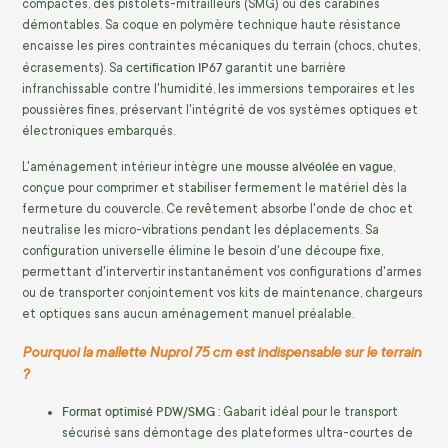
compactes, des pistolets-mitrailleurs (SMG) ou des carabines
démontables. Sa coque en polymère technique haute résistance
encaisse les pires contraintes mécaniques du terrain (chocs, chutes,
certification IP67
écrasements). Sa
garantit une barrière
infranchissable contre l'humidité, les immersions temporaires et les
poussières fines, préservant l'intégrité de vos systèmes optiques et
électroniques embarqués.
mousse alvéolée en vague
L'aménagement intérieur intègre une
,
conçue pour comprimer et stabiliser fermement le matériel dès la
fermeture du couvercle. Ce revêtement absorbe l'onde de choc et
neutralise les micro-vibrations pendant les déplacements. Sa
configuration universelle élimine le besoin d'une découpe fixe,
permettant d'intervertir instantanément vos configurations d'armes
ou de transporter conjointement vos kits de maintenance, chargeurs
et optiques sans aucun aménagement manuel préalable.
Pourquoi la mallette Nuprol 75 cm est indispensable sur le terrain
?
Format optimisé PDW/SMG :
Gabarit idéal pour le transport
sécurisé sans démontage des plateformes ultra-courtes de