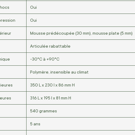
chocs
Oui
ression
Oui
érieur
Mousse prédécoupée (30 mm), mousse plate (5 mm)
Articulée rabattable
mique
-30°C à +90°C
Polymère, insensible au climat
ieures
350 L x 230 l x 86 mm H
ieures
316 L x 195 l x 81 mm H
540 grammes
5 ans