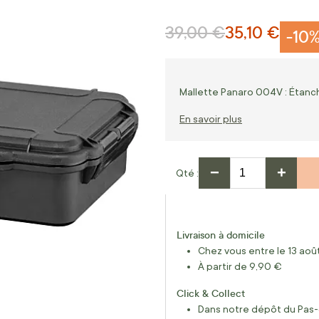
39,00 €
35,10 €
Prix normal
Prix Spécial
-10
Mallette Panaro 004V : Étanc
En savoir plus
−
+
Qté
Livraison à domicile
Chez vous entre le 13 août
À partir de 9,90 €
Click & Collect
Dans notre dépôt du Pas-