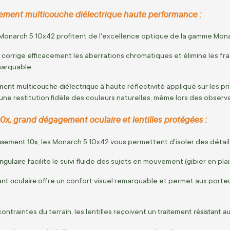
tement multicouche diélectrique haute performance :
 Monarch 5 10x42 profitent de l'excellence optique de la gamme Mona
corrige efficacement les aberrations chromatiques et élimine les fra
marquable.
ement multicouche diélectrique
à haute réflectivité appliqué sur les 
une restitution fidèle des couleurs naturelles, même lors des obser
x, grand dégagement oculaire et lentilles protégées :
issement 10x
, les Monarch 5 10x42 vous permettent d'isoler des détail
ngulaire
facilite le suivi fluide des sujets en mouvement (gibier en plai
nt oculaire
offre un confort visuel remarquable et permet aux porteu
.
traitement résistant a
contraintes du terrain, les lentilles reçoivent un