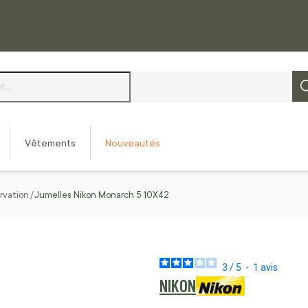
Vêtements
Nouveautés
rvation
Jumelles Nikon Monarch 5 10X42
3
/
5
-
1
avis
NIKON