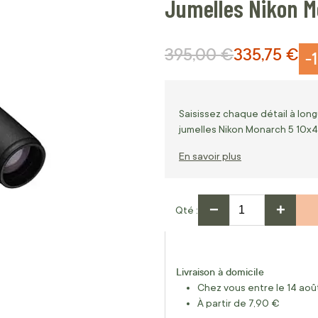
Jumelles Nikon M
395,00 €
335,75 €
Prix normal
Prix Spécial
-
Saisissez chaque détail à lon
jumelles Nikon Monarch 5 10x4
En savoir plus
−
+
Qté
Livraison à domicile
Chez vous entre le 14 août
À partir de 7,90 €