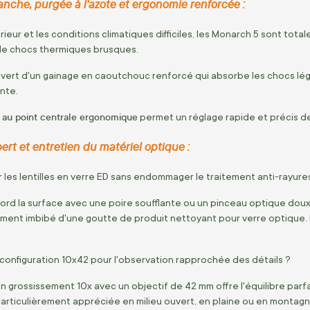
nche, purgée à l'azote et ergonomie renforcée :
érieur et les conditions climatiques difficiles, les Monarch 5 sont to
 de chocs thermiques brusques.
vert d'un gainage en caoutchouc renforcé qui absorbe les chocs lége
nte.
 au point centrale ergonomique
permet un réglage rapide et précis de
ert et entretien du matériel optique :
es lentilles en verre ED sans endommager le traitement anti-rayure
rd la surface avec une poire soufflante ou un pinceau optique doux. N
ment imbibé d'une goutte de produit nettoyant pour verre optique. Év
a configuration 10x42 pour l'observation rapprochée des détails ?
n grossissement 10x avec un objectif de 42 mm offre l'équilibre parfa
 particulièrement appréciée en milieu ouvert, en plaine ou en montagn