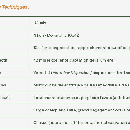
s Techniques :
Détails
e
Nikon
/ Monarch 5 10x42
10x
(forte capacité de rapprochement pour déceler 
ectif
42 mm
(excellente captation de la lumière)
s
Verre ED
Extra-low Dispersion
(
/ dispersion ultra-fai
ques
Multicouche diélectrique
à haute réflectivité + tra
i-buée
purgées à l'azote
Totalement étanches et
(anti-bué
Large champ angulaire, grand dégagement oculaire,
Chasse (approche, affût, montagne), observation d