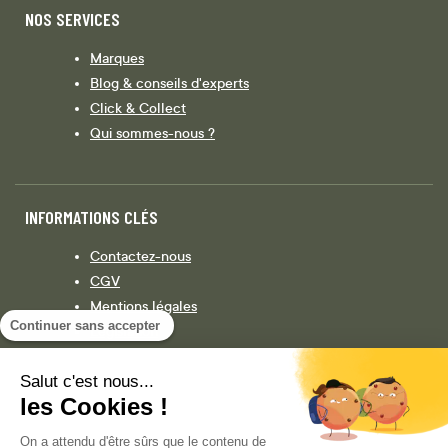
NOS SERVICES
Marques
Blog & conseils d'experts
Click & Collect
Qui sommes-nous ?
INFORMATIONS CLÉS
Contactez-nous
CGV
Mentions légales
Continuer sans accepter
Législation
Politique de confidentialité
Salut c'est nous...
les Cookies !
Facebook
Instagram
On a attendu d'être sûrs que le contenu de