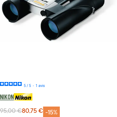
5
/
5
-
1
avis
NIKON
95,00 €
80,75 €
Prix normal
Prix Spécial
-15%