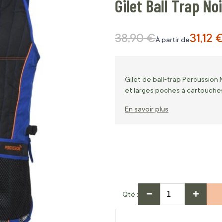
Gilet Ball Trap No
38,90 €
31,12 
Prix normal
À partir de
Gilet de ball-trap Percussion 
et larges poches à cartouches 
En savoir plus
−
+
Qté