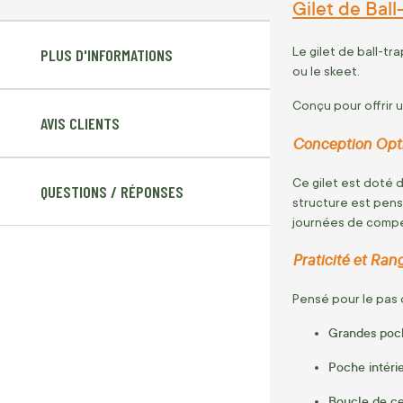
Gilet de Ball
Le gilet de ball-tr
PLUS D'INFORMATIONS
ou le skeet.
Conçu pour offrir u
AVIS CLIENTS
Conception Optim
Ce gilet est doté 
QUESTIONS / RÉPONSES
structure est pen
journées de compét
Praticité et Ran
Pensé pour le pas 
Grandes poch
Poche intérie
Boucle de ce