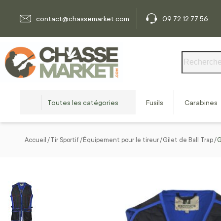
Allez au contenu
contact@chassemarket.com
09 72 12 77 56
Rechercher
Toutes les catégories
Fusils
Carabines
Accueil
Tir Sportif
Équipement pour le tireur
Gilet de Ball Trap
G