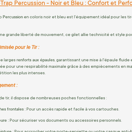
-Trap Percussion - Noir et Bleu : Confort et Per
Percussion
ap
en coloris noir et bleu est l'équipement idéal pour les ti
ne grande liberté de mouvement, ce gilet allie technicité et style po
isée pour le Tir :
renforts aux épaules
de larges
, garantissant une mise à l'épaule fluide
mai
sée pour une respirabilité maximale grâce à des empiècements en
ition les plus intenses.
gement :
de tir, il dispose de nombreuses poches fonctionnelles :
es frontales :
Pour un accès rapide et facile à vos cartouches.
ure :
Pour sécuriser vos documents ou accessoires personnels.
inture :
Pour accrocher votre porte-serviette ou votre casque anti-b