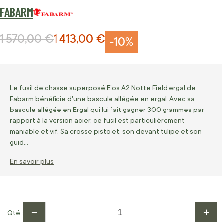
FABARM
1 570,00 €
1 413,00 €
Prix normal
Prix Spécial
-10%
Le fusil de chasse superposé Elos A2 Notte Field ergal de
Fabarm bénéficie d'une bascule allégée en ergal. Avec sa
bascule allégée en Ergal qui lui fait gagner 300 grammes par
rapport à la version acier, ce fusil est particulièrement
maniable et vif. Sa crosse pistolet, son devant tulipe et son
guid…
En savoir plus
−
+
Qté