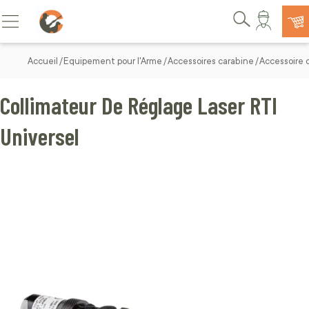
Allez au contenu
Basculer la navigation
Rechercher
Accueil
Equipement pour l'Arme
Accessoires carabine
Accessoire 
Collimateur De Réglage Laser RTI
Universel