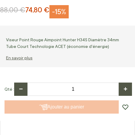
88,00 €
74,80 €
Prix normal
Prix Spécial
-15%
Viseur Point Rouge Aimpoint Hunter H34S Diamètre 34mm
Tube Court Technologie ACET (économie d'énergie)
En savoir plus
−
+
Qté
Ajouter au panier