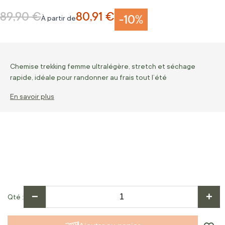
89,90 €
80,91 €
Prix normal
-10%
À partir de
Chemise trekking femme ultralégère, stretch et séchage
rapide, idéale pour randonner au frais tout l’été
En savoir plus
−
+
Qté