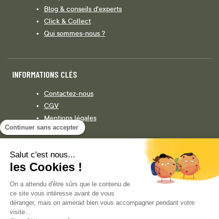
Blog & conseils d'experts
Click & Collect
Qui sommes-nous ?
INFORMATIONS CLÉS
Contactez-nous
CGV
Mentions légales
Continuer sans accepter
Législation
Politique de confidentialité
Salut c'est nous...
les Cookies !
Facebook
Instagram
On a attendu d'être sûrs que le contenu de
ce site vous intéresse avant de vous
déranger, mais on aimerait bien vous accompagner pendant votre
visite...