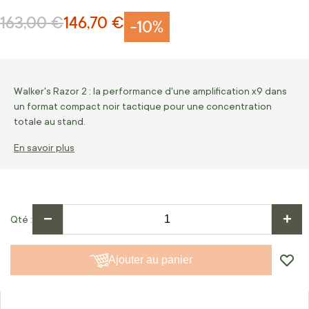
163,00 €
146,70 €
Prix normal
Prix Spécial
-10%
Walker's Razor 2 : la performance d'une amplification x9 dans
un format compact noir tactique pour une concentration
totale au stand.
En savoir plus
−
+
Qté
Ajouter au panier