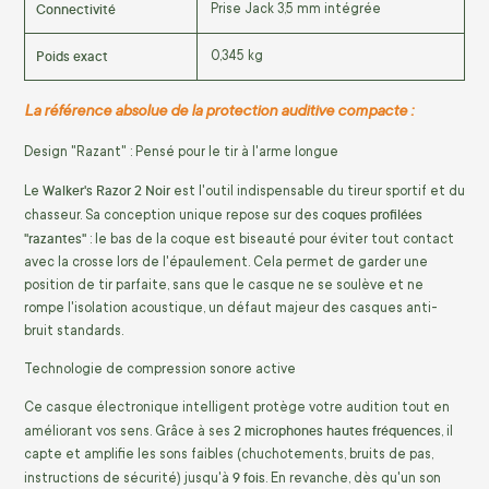
Connectivité
Prise Jack 3,5 mm intégrée
Poids exact
0,345 kg
La référence absolue de la protection auditive compacte :
Design "Razant" : Pensé pour le tir à l'arme longue
Walker's Razor 2 Noir
Le
est l'outil indispensable du tireur sportif et du
coques profilées
chasseur. Sa conception unique repose sur des
"razantes"
: le bas de la coque est biseauté pour éviter tout contact
avec la crosse lors de l'épaulement. Cela permet de garder une
position de tir parfaite, sans que le casque ne se soulève et ne
rompe l'isolation acoustique, un défaut majeur des casques anti-
bruit standards.
Technologie de compression sonore active
Ce casque électronique intelligent protège votre audition tout en
2 microphones hautes fréquences
améliorant vos sens. Grâce à ses
, il
capte et amplifie les sons faibles (chuchotements, bruits de pas,
9 fois
instructions de sécurité) jusqu'à
. En revanche, dès qu'un son