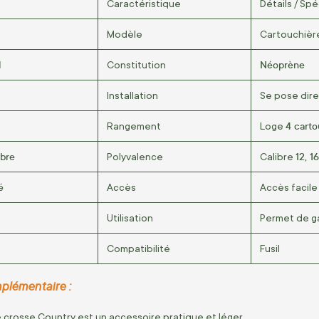
Caractéristique
Détails / Spé
Modèle
Cartouchièr
l
Néoprène
Constitution
Installation
Se pose dire
4 carto
Rangement
Loge
ibre
12, 1
Polyvalence
Calibre
é
Accès
Accès facile
Utilisation
Permet de ga
Compatibilité
Fusil
plémentaire :
 crosse Country est un accessoire pratique et léger.