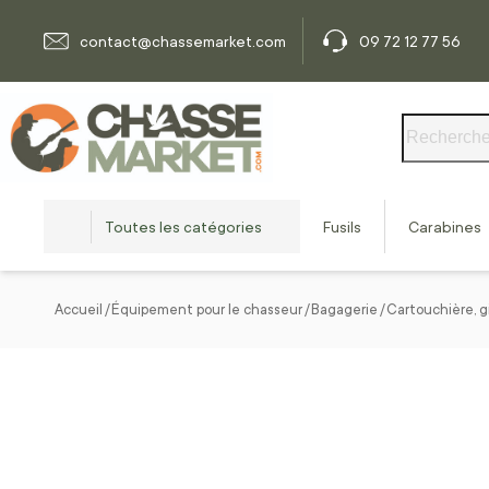
Allez au contenu
contact@chassemarket.com
09 72 12 77 56
Rechercher
Toutes les catégories
Fusils
Carabines
Accueil
Équipement pour le chasseur
Bagagerie
Cartouchière, g