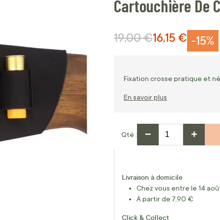
Cartouchière De 
19,00 €
16,15 €
Prix normal
Prix Spécial
-15%
Fixation crosse pratique et 
En savoir plus
−
+
Qté
Livraison à domicile
Chez vous entre le 14 août
À partir de 7,90 €
Click & Collect