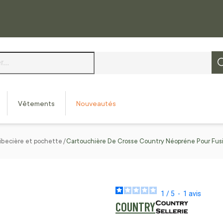
Vêtements
Nouveautés
ibecière et pochette
Cartouchière De Crosse Country Néopréne Pour Fusi
1
/
5
-
1
avis
COUNTRY