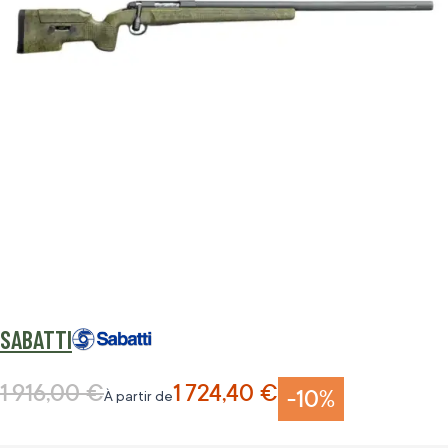
SABATTI
1 916,00 €
1 724,40 €
Prix normal
-10%
À partir de