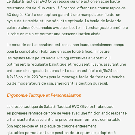
Sabatti Tactical EVO Olive
action en acier haute
Le
repose sur une
résistance
course rapide de
dotée d'un verrou à 3 tenons, offrant une
60 degrés
. Cette conception garantit une manipulation fluide, un
cycle de tir rapide et une sécurité optimale. La boule de levier de
chromée cannelée
culasse
avec son bouton interchangeable améliore
la prise en main et permet une personnalisation aisée.
canon lourd, spécialement conçu
Le cœur de cette carabine est son
pour la compétition
acier forgé à froid
. Fabriqué en
, il intègre
rayures MRR (Multi Radial Rifling) exclusives à Sabatti
les
, qui
optimisent la régularité balistique et réduisent l'usure, assurant une
précision chirurgicale tir après tir. Le canon est fileté (5/8x24 ou
1/2x28 pour le .223 Rem) pour le montage facile de freins de bouche
ou de modérateurs de son, améliorant la gestion du recul.
Ergonomie Tactique et Personnalisation
crosse tactique du Sabatti Tactical EVO Olive
La
est fabriquée
polymère renforcé de fibre de verre
en
avec une finition antidérapante
ultra résistante, assurant une prise en main ferme et confortable.
repose-joue et sa plaque de couche entièrement
Son
ajustables
permettent une position de tir optimale, adaptée à