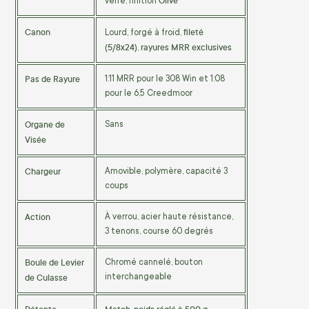
Olive
verre, finition
Canon
fileté
Lourd, forgé à froid,
(5/8x24)
rayures MRR exclusives
,
Pas de Rayure
1:11 MRR pour le 308 Win et 1:08
pour le 6,5 Creedmoor
Organe de
Sans
Visée
Chargeur
Amovible, polymère, capacité 3
coups
Action
À verrou, acier haute résistance,
3 tenons, course 60 degrés
Boule de Levier
Chromé cannelé, bouton
de Culasse
interchangeable