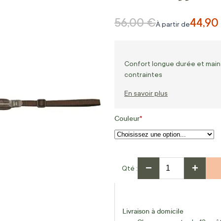
56,00 €
44,90
Prix normal
À partir de
Confort longue durée et mainti
contraintes
En savoir plus
Couleur
−
+
Qté
Livraison à domicile