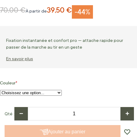
70,00 €
39,50 €
Prix normal
-44%
À partir de
Fixation instantanée et confort pro — attache rapide pour
passer de la marche au tir en un geste
En savoir plus
Couleur
−
+
Qté
Ajouter au panier