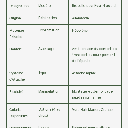
Désignation
Modèle
Bretelle pour Fusil Niggeloh
Origine
Allemande
Fabrication
Matériau
Néoprène
Constitution
Principal
Confort
Avantage
Amélioration du confort de
transport et soulagement
de l'épaule
Système
Attache rapide
Type
d'Attache
Praticité
Manipulation
Montage et démontage
rapides sur l'arme
Coloris
Vert, Noir, Marron, Orange
Options (4 au
Disponibles
choix)
Usage
Universel pour fusils de