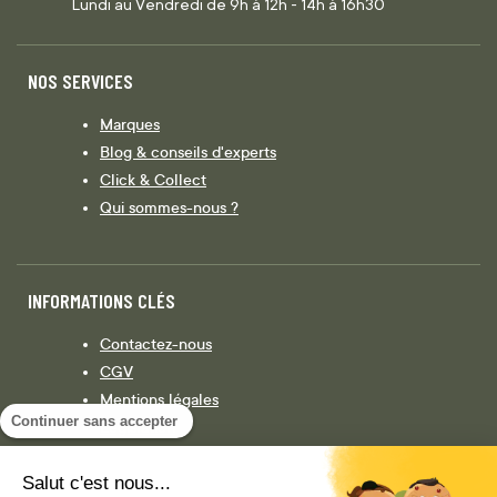
Lundi au Vendredi de 9h à 12h - 14h à 16h30
NOS SERVICES
Marques
Blog & conseils d'experts
Click & Collect
Qui sommes-nous ?
INFORMATIONS CLÉS
Contactez-nous
CGV
Mentions légales
Continuer sans accepter
Législation
Politique de confidentialité
Salut c'est nous...