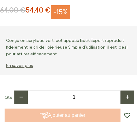
64,00 €
54,40 €
Prix normal
Prix Spécial
-15%
Conçu en acrylique vert, cet appeau Buck Expert reproduit
fidèlement le cri de l’oie rieuse Simple d’utilisation, il est idéal
pour attirer efficacement
En savoir plus
−
+
Qté
Ajouter au panier