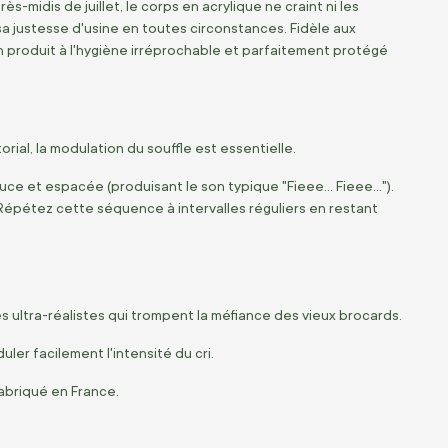
-midis de juillet, le corps en acrylique ne craint ni les
t sa justesse d'usine en toutes circonstances. Fidèle aux
n produit à l'hygiène irréprochable et parfaitement protégé
rial, la modulation du souffle est essentielle.
e et espacée (produisant le son typique "Fieee... Fieee...").
. Répétez cette séquence à intervalles réguliers en restant
 ultra-réalistes qui trompent la méfiance des vieux brocards.
r facilement l'intensité du cri.
fabriqué en France.