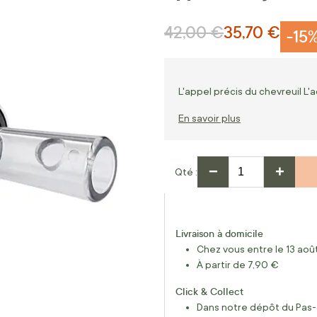
42,00 €
35,70 €
Prix normal
Prix Spécial
-15
L'appel précis du chevreuil L
En savoir plus
−
+
Qté
Livraison à domicile
Chez vous entre le 13 août
À partir de 7,90 €
Click & Collect
Dans notre dépôt du Pas-