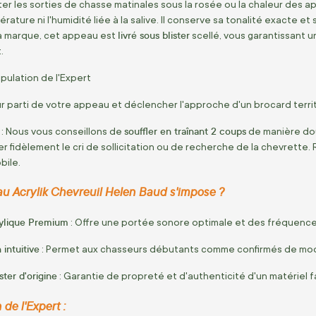
r les sorties de chasse matinales sous la rosée ou la chaleur des après
rature ni l'humidité liée à la salive. Il conserve sa tonalité exacte e
livré sous blister
a marque, cet appeau est
scellé, vous garantissant u
.
ulation de l'Expert
eur parti de votre appeau et déclencher l'approche d'un brocard territo
souffler en traînant 2 coups
: Nous vous conseillons de
de manière douc
er fidèlement le cri de sollicitation ou de recherche de la chevrette
bile.
au Acrylik Chevreuil Helen Baud s'impose ?
rylique Premium
: Offre une portée sonore optimale et des fréquences
 intuitive
: Permet aux chasseurs débutants comme confirmés de module
ster d'origine
: Garantie de propreté et d'authenticité d'un matériel 
de l'Expert :