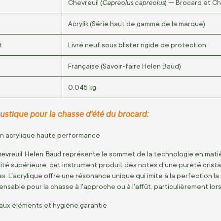
Capreolus capreolus
Chevreuil (
) — Brocard et C
Acrylik (Série haut de gamme de la marque)
t
Livré neuf sous blister rigide de protection
Française (Savoir-faire Helen Baud)
0,045 kg
ustique pour la chasse d'été du brocard:
en acrylique haute performance
hevreuil Helen Baud
représente le sommet de la technologie en matièr
lité supérieure, cet instrument produit des notes d'une pureté crista
s. L'acrylique offre une résonance unique qui imite à la perfection la 
ensable pour la chasse à l'approche ou à l'affût, particulièrement lor
aux éléments et hygiène garantie